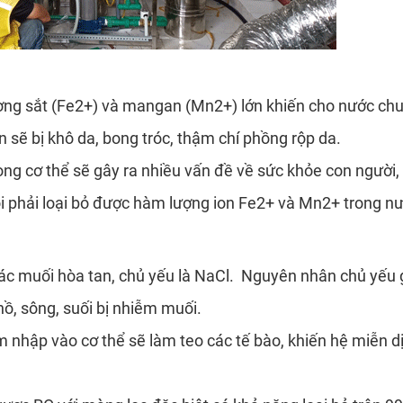
ng sắt (Fe2+) và mangan (Mn2+) lớn khiến cho nước chu
 sẽ bị khô da, bong tróc, thậm chí phồng rộp da.
rong cơ thể sẽ gây ra nhiều vấn đề về sức khỏe con người
 phải loại bỏ được hàm lượng ion Fe2+ và Mn2+ trong nư
c muối hòa tan, chủ yếu là NaCl. Nguyên nhân chủ yếu g
hồ, sông, suối bị nhiễm muối.
hập vào cơ thể sẽ làm teo các tế bào, khiến hệ miễn dịc