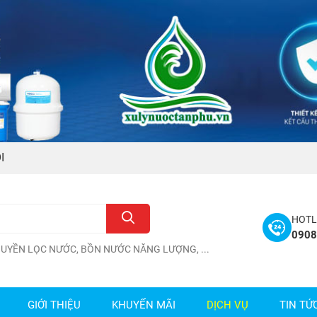
I
HOTL
090
HUYỀN LỌC NƯỚC
,
BỒN NƯỚC NĂNG LƯỢNG
, ...
GIỚI THIỆU
KHUYẾN MÃI
DỊCH VỤ
TIN TỨ