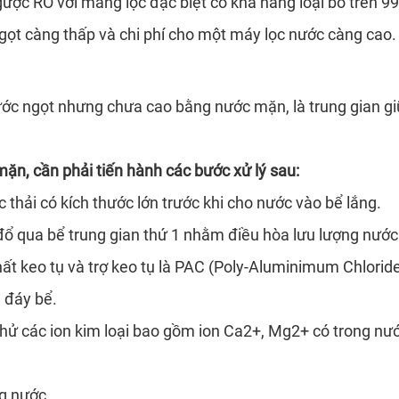
gược RO với màng lọc đặc biệt có khả năng loại bỏ trên 9
 ngọt càng thấp và chi phí cho một máy lọc nước càng cao
ớc ngọt nhưng chưa cao bằng nước mặn, là trung gian gi
mặn, cần phải tiến hành các bước xử lý sau:
 thải có kích thước lớn trước khi cho nước vào bể lắng.
 đổ qua bể trung gian thứ 1 nhằm điều hòa lưu lượng nước
ất keo tụ và trợ keo tụ là PAC (Poly-Aluminimum Chloride
 đáy bể.
ác ion kim loại bao gồm ion Ca2+, Mg2+ có trong nước,
ng nước.