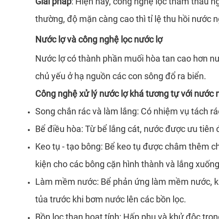
Giải pháp
: Hiện nay, công nghệ lọc thẩm thấu n
thường, độ mặn càng cao thì tỉ lệ thu hồi nước
Nước lợ và công nghệ lọc nước lợ
Nước lợ có thành phần muối hòa tan cao hơn nư
chủ yếu ở hạ nguồn các con sông đổ ra biển.
Công nghệ xử lý nước lợ khá tương tự với nước 
Song chắn rác và làm lắng: Có nhiệm vụ tách rác
Bể điều hòa: Từ bể lắng cát, nước được ưu tiên
Keo tụ - tạo bông: Bể keo tụ được châm thêm ch
kiện cho các bông cặn hình thành và lắng xuống
Làm mềm nước: Bể phản ứng làm mềm nước, khử c
tủa trước khi bơm nước lên các bồn lọc.
Bồn lọc than hoạt tính: Hấp phụ và khử độc tro