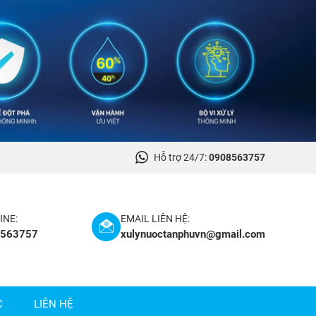
Hỗ trợ 24/7:
0908563757
INE:
EMAIL LIÊN HỆ:
8563757
xulynuoctanphuvn@gmail.com
C
LIÊN HỆ