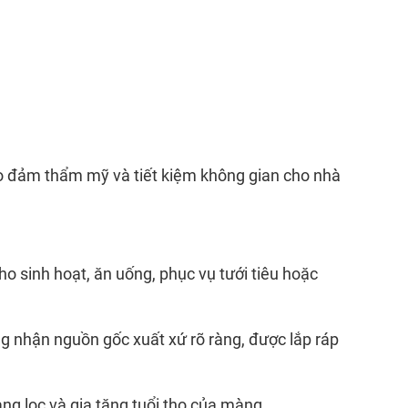
ảo đảm thẩm mỹ và tiết kiệm không gian cho nhà
o sinh hoạt, ăn uống, phục vụ tưới tiêu hoặc
ng nhận nguồn gốc xuất xứ rõ ràng, được lắp ráp
ng lọc và gia tăng tuổi thọ của màng.