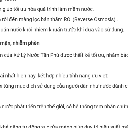
on giúp tối ưu hóa quá trình làm mềm nước.
ron rồi đến màng lọc bán thấm RO (Reverse Osmosis) .
quản nước khỏi nhiễm khuẩn trước khi đưa vào sử dụng.
m mặn, nhiễm phèn
èn của Xử Lý Nước Tân Phú được thiết kế tối ưu, nhằm b
i nhất hiện nay, kết hợp nhiều tính năng ưu việt:
ới từng mục đích sử dụng của người dân như nước dành ch
nước phát triển trên thế giới, có hệ thống tem nhãn chứ
 khả năng tự động sục rửa màng giúp duy trì hiệu suất mà