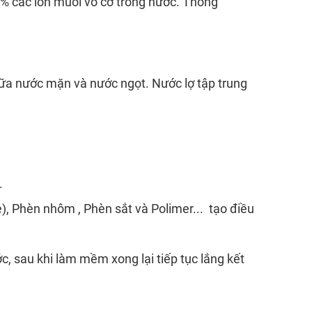
9% các ion muối vô cơ trong nước. Thông
.
ữa nước mặn và nước ngọt. Nước lợ tập trung
.
), Phèn nhôm , Phèn sắt và Polimer... tạo điều
 sau khi làm mềm xong lại tiếp tục lắng kết