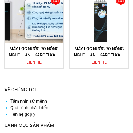
MÁY LỌC NƯỚC RO NÓNG
MÁY LỌC NƯỚC RO NÓNG
NGUỘI LẠNH KAROFI KAD-
NGUỘI LẠNH KAROFI KAD-
X68 11 LÕI
X56 11 LÕI
LIÊN HỆ
LIÊN HỆ
VỀ CHÚNG TÔI
Tầm nhìn sứ mệnh
Quá trình phát triển
liên hệ góp ý
DANH MỤC SẢN PHẨM