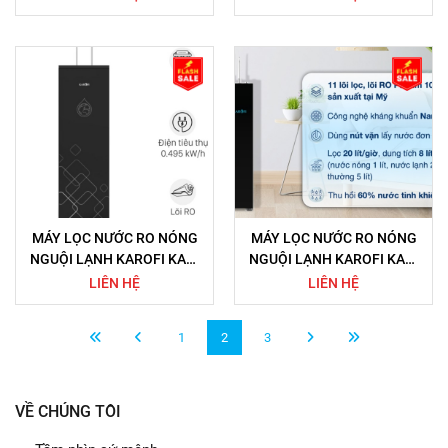
MÁY LỌC NƯỚC RO NÓNG
MÁY LỌC NƯỚC RO NÓNG
NGUỘI LẠNH KAROFI KAD-
NGUỘI LẠNH KAROFI KAD-
X39 10 LÕI
X68 11 LÕI
LIÊN HỆ
LIÊN HỆ
1
2
3
VỀ CHÚNG TÔI