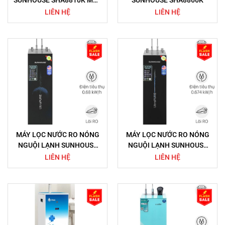
SUNHOUSE SHA8810K MẪU
SUNHOUSE SHA8866K
MỚI
LIÊN HỆ
LIÊN HỆ
MÁY LỌC NƯỚC RO NÓNG
MÁY LỌC NƯỚC RO NÓNG
NGUỘI LẠNH SUNHOUSE
NGUỘI LẠNH SUNHOUSE
ULTRAPURE SHA76622KL
ULTRAPURE SHA76210KL
LIÊN HỆ
LIÊN HỆ
10 LÕI
10 LÕI