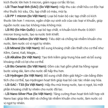
kích thước lớn hơn 5 micron, giảm nguy cơ tắc lõi lọc.
- Lõi Than hoạt tính (GAC) (Sx Việt Nam):
Hấp thu các chất hữu cơ độc hại
như thuốc trừ sâu, Clo, tạp chất có màu, mùi lạ.
- Lõi PP 1 micron (Sx Việt Nam):
Loại bỏ toàn bộ các tạp chất có kích
thước lớn hơn 1 micron, ngăn chặn sự sinh sôi của các loại vi khuẩn, giúp
nguồn nước sau lọc không màu không mùi.
-
Lõi RO (Sx Hàn Quốc):
Loại bỏ tạp chất, vi khuẩn kích thước 0.0001
micron trong nước, tạo ra nước tinh khiết.
- Lõi Nano Carbon (Sx Việt Nam):
Tiêu diệt và chống tái nhiễm khuẩn cho
nước, làm nước có vị ngọt tự nhiên.
- Lõi Mineral (Sx Việt Nam):
Bổ sung khoáng chất cần thiết cho cơ thể như:
Kẽm, Canxi, Kali, Magie,…
- Lõi Alkaline (Sx Việt Nam):
Tạo tính kiềm giúp trung hòa axit và bổ sung
khoáng chất có lợi cho cơ thể.
- Lõi Bio Ceramic (Sx Việt Nam):
Gồm các hạt gốm phát tia hồng ngoại
bước sóng dài, làm cho nước dễ hấp thu hơn.
- Lõi Hydrogen (Sx Việt Nam):
Bổ sung chất điện giải Mg2+ cân bằng điện
tích cho cơ thể, tạo Hydrogen hoạt tính giúp loại bỏ các tác nhân oxy hóa.
- Lõi GAC - T33 (Sx Việt Nam):
Hấp thu mùi trong nước, tạo vị ngọt, bù một
phần khoáng chất tự nhiên cho nước đã lọc.
- Lõi Nano Silver Plus (Sx Việt Nam):
Tăng cường than hoạt tính kết hợp với
Nano bạc giúp tiêu diệt và chống tái nhiễm khuẩn cho nước, làm nước có
vị ngọt tự nhiên.