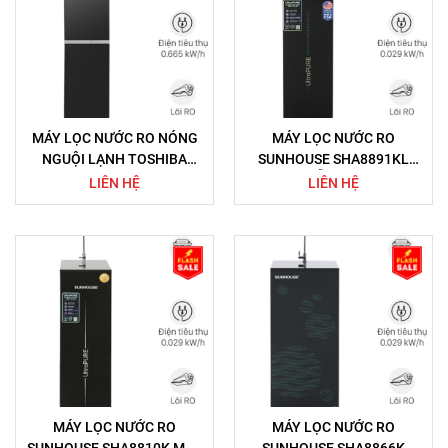
MÁY LỌC NƯỚC RO NÓNG
MÁY LỌC NƯỚC RO
NGUỘI LẠNH TOSHIBA
SUNHOUSE SHA8891KL
TWP-W2396SVN(M) 10 LÕI
MẪU MỚI
LIÊN HỆ
LIÊN HỆ
MÁY LỌC NƯỚC RO
MÁY LỌC NƯỚC RO