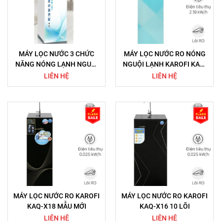
MÁY LỌC NƯỚC 3 CHỨC
MÁY LỌC NƯỚC RO NÓNG
NĂNG NÓNG LẠNH NGUỘI
NGUỘI LẠNH KAROFI KAD-
ICS09V
N91
LIÊN HỆ
LIÊN HỆ
MÁY LỌC NƯỚC RO KAROFI
MÁY LỌC NƯỚC RO KAROFI
KAQ-X18 MẪU MỚI
KAQ-X16 10 LÕI
LIÊN HỆ
LIÊN HỆ