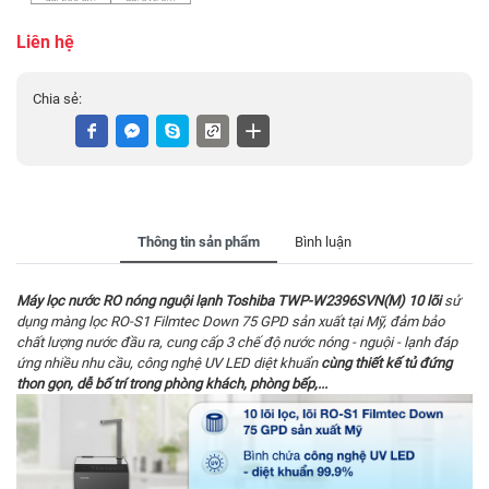
Liên hệ
Chia sẻ:
Thông tin sản phẩm
Bình luận
Máy lọc nước RO nóng nguội lạnh Toshiba TWP-W2396SVN(M) 10 lõi
sử
dụng màng lọc RO-S1 Filmtec Down 75 GPD sản xuất tại Mỹ, đảm bảo
chất lượng nước đầu ra, cung cấp 3 chế độ nước nóng - nguội - lạnh đáp
ứng nhiều nhu cầu, công nghệ
UV LED diệt khuẩn
cùng thiết kế tủ đứng
thon gọn, dễ bố trí trong phòng khách, phòng bếp,...​