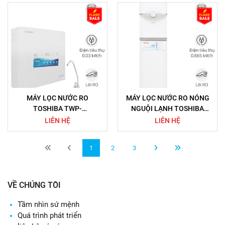
MÁY LỌC NƯỚC RO
MÁY LỌC NƯỚC RO NÓNG
TOSHIBA TWP-
NGUỘI LẠNH TOSHIBA
N1686UV(W1) 3 LÕI
TWP-W1643SV(W) 4 LÕI
LIÊN HỆ
LIÊN HỆ
1
2
3
VỀ CHÚNG TÔI
Tầm nhìn sứ mệnh
Quá trình phát triển