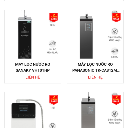
MÁY LỌC NƯỚC RO
MÁY LỌC NƯỚC RO
SANAKY VH101HP
PANASONIC TK-CA812M-
VN 6 LÕI
LIÊN HỆ
LIÊN HỆ