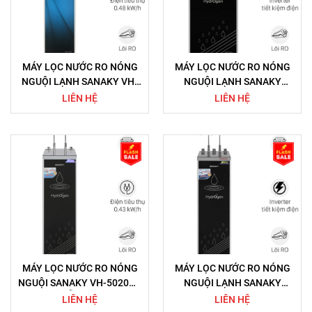
MÁY LỌC NƯỚC RO NÓNG
MÁY LỌC NƯỚC RO NÓNG
NGUỘI LẠNH SANAKY VH-
NGUỘI LẠNH SANAKY
3210VD 10 LÕI
INVERTER VH202HY3
LIÊN HỆ
LIÊN HỆ
MÁY LỌC NƯỚC RO NÓNG
MÁY LỌC NƯỚC RO NÓNG
NGUỘI SANAKY VH-5020VD
NGUỘI LẠNH SANAKY
MẪU MỚI
INVERTER VH102HP3
LIÊN HỆ
LIÊN HỆ