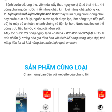
- Bệnh bướu cổ, ung thư, viêm da, sẩy thai, nguy cơ dị tật ở thai nhi,... khi
uống phải nguồn nước nhiễm hóa chất, kim loại nặng, chất phóng xạ.
2. Tiện lợi và tiết kiệm chi phí sinh hoạt:
thay vì sử dụng nước đóng chai
hay nước đun sôi lại, nguồn nước sạch được lọc, làm nóng trực tiếp (nếu
có) từ máy sẽ an toàn, nhanh chóng và tiện lợi hơn. Nước sau lọc có thể
uống trực tiếp tại vòi, không cần đun sôi.
Máy lọc nước RO nóng nguội lạnh Toshiba TWP-W2396SVN(M) 10 lõi là
sản phẩm lý tưởng cho gia đình bạn với thiết kế sang trọng, hiện đại, tính
năng tiện lợi và khả năng lọc nước hiệu quả, an toàn.
SẢN PHẨM CÙNG LOẠI
Chào mừng bạn đến với website của chúng tôi