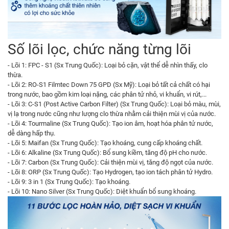
Số lõi lọc, chức năng từng lõi
- Lõi 1: FPC - S1 (Sx Trung Quốc): Loại bỏ cặn, vật thể dễ nhìn thấy, clo
thừa.
- Lõi 2: RO-S1 Filmtec Down 75 GPD (Sx Mỹ): Loại bỏ tất cả chất có hại
trong nước, bao gồm kim loại nặng, các phân tử nhỏ, vi khuẩn, vi rút,...
- Lõi 3: C-S1 (Post Active Carbon Filter) (Sx Trung Quốc): Loại bỏ màu, mùi,
vị lạ trong nước cũng như lượng clo thừa nhằm cải thiện mùi vị của nước.
- Lõi 4: Tourmaline (Sx Trung Quốc): Tạo ion âm, hoạt hóa phân tử nước,
dễ dàng hấp thụ.
- Lõi 5: Maifan (Sx Trung Quốc): Tạo khoáng, cung cấp khoáng chất.
- Lõi 6: Alkaline (Sx Trung Quốc): Bổ sung kiềm, tăng độ pH cho nước.
- Lõi 7: Carbon (Sx Trung Quốc): Cải thiện mùi vị, tăng độ ngọt của nước.
- Lõi 8: ORP (Sx Trung Quốc): Tạo Hydrogen, tạo ion tách phân tử Hydro.
- Lõi 9: 3 in 1 (Sx Trung Quốc): Tạo khoáng.
- Lõi 10: Nano Silver (Sx Trung Quốc): Diệt khuẩn bổ sung khoáng.