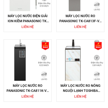
MÁY LỌC NƯỚC ĐIỆN GIẢI
MÁY LỌC NƯỚC RO
ION KIỀM PANASONIC TK-
PANASONIC TK-CA813F-VN
AS700 5 TẤM ĐIỆN CỰC
7 LÕI
LIÊN HỆ
LIÊN HỆ
MÁY LỌC NƯỚC RO
MÁY LỌC NƯỚC RO NÓNG
PANASONIC TK-CA811K-VN
NGUỘI LẠNH TOSHIBA
6 LÕI
TWP-W1905SV(MB) 3 LÕI
LIÊN HỆ
LIÊN HỆ