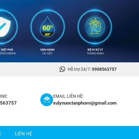
Hỗ trợ 24/7:
0908563757
INE:
EMAIL LIÊN HỆ:
8563757
xulynuoctanphuvn@gmail.com
C
LIÊN HỆ