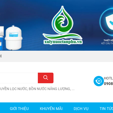
I
HOTL
090
HUYỀN LỌC NƯỚC
,
BỒN NƯỚC NĂNG LƯỢNG
, ...
GIỚI THIỆU
KHUYẾN MÃI
DỊCH VỤ
TIN TỨ