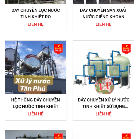
DÂY CHUYỀN LỌC NƯỚC
DÂY CHUYỀN SẢN XUẤT
TINH KHIẾT RO
NƯỚC GIẾNG KHOAN
2500LÍT/GIỜ CÔNG NGHỆ
LIÊN HỆ
LIÊN HỆ
USA
HỆ THỐNG DÂY CHUYỀN
DÂY CHUYỀN XỬ LÝ NƯỚC
LỌC NƯỚC TINH KHIẾT
TINH KHIẾT SỬ DỤNG
CÔNG NGHỆ MÀNG LỌC
LIÊN HỆ
LIÊN HỆ
THẨM THẤU NGƯỢC RO