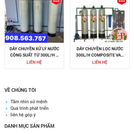
DÂY CHUYỀN XỬ LÝ NƯỚC
DÂY CHUYỀN LỌC NƯỚC
CÔNG SUẤT TỪ 300L/H –
300L/H COMPOSITE VAN
10000L/H
CƠ VACC300
LIÊN HỆ
LIÊN HỆ
VỀ CHÚNG TÔI
Tầm nhìn sứ mệnh
Quá trình phát triển
liên hệ góp ý
DANH MỤC SẢN PHẨM